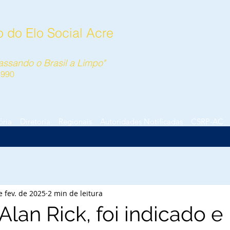
 do Elo Social Acre
ssando o Brasil a Limpo"
1990
ória
Diretoria
Regionais
Autoridades Notificadas
CSRP-AC
e fev. de 2025
2 min de leitura
lan Rick, foi indicado e