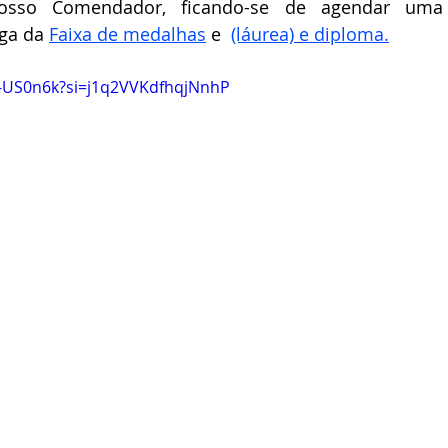
sso Comendador, ficando-se de agendar uma 
ga da 
Faixa de medalhas
 e 
(láurea) e diploma.
s-US0n6k?si=j1q2VVKdfhqjNnhP