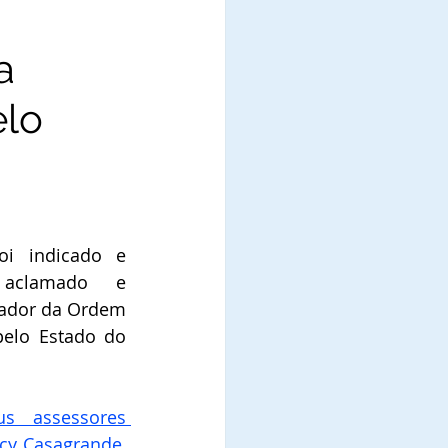
a
elo
i indicado e 
aclamado e 
dor da Ordem 
pelo Estado do 
nomeou seus assessores 
Lcy Casagrande
, 