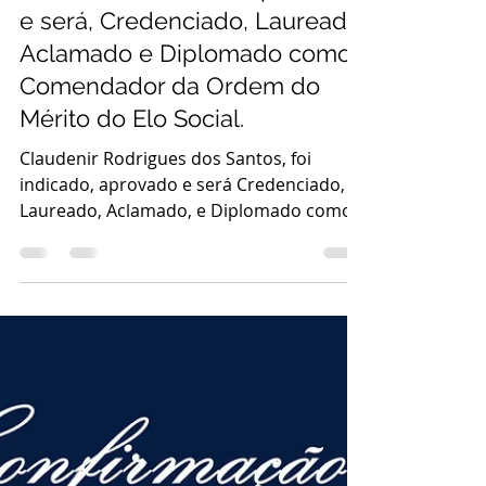
Claudenir Rodrigues dos
Santos, foi indicado, aprovado
e será, Credenciado, Laureado,
Aclamado e Diplomado como
Comendador da Ordem do
Mérito do Elo Social.
Claudenir Rodrigues dos Santos, foi
indicado, aprovado e será Credenciado,
Laureado, Aclamado, e Diplomado como
Comendador da Ordem do Mérito do Elo
Social no Grau de Neófitus/Laureum
Claudenir Rodrigues dos Santos, autor de
grandes projetos tais como o da
orquestra na escola de música Thomas
Jefferson Rondônia; Trabalhou na
Orquestra Calos Gomes também em