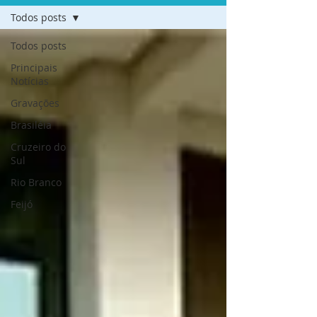
Todos posts
Todos posts
Principais
Notícias
Gravações
Brasiléia
Cruzeiro do
Sul
Rio Branco
Feijó