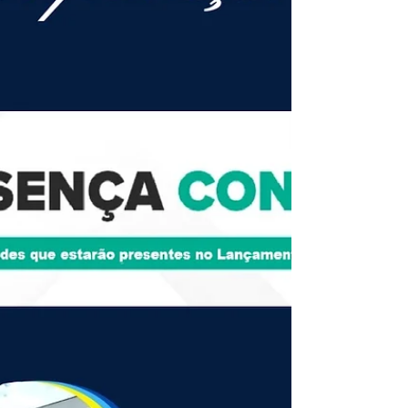
Rondônia; Projeto da lei do incentivo em
2006 no Acre, sendo a 1ª orquestra no
Acre; Fundou uma escola de música e a