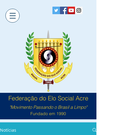
Federação do Elo Social Acre
"Movimento Passando o Brasil a Limpo"
Fundado em 1990
Notícias