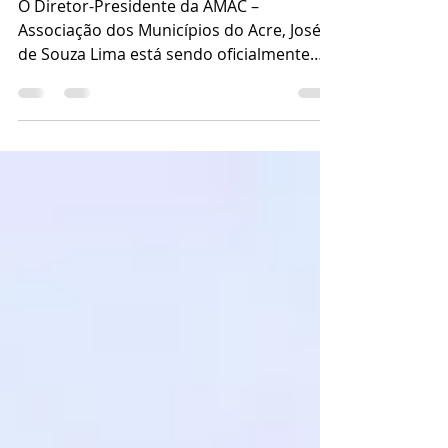
Projeto Social do Cidadão
O Diretor-Presidente da AMAC –
Associação dos Municípios do Acre, José
de Souza Lima está sendo oficialmente
notificado acerca da prioridade conferida
à entidade para indicar um representante
que ocupará um assento na Mesa de
Autoridades dos eventos oficiais
promovidos pela Confederação do Elo
Social Brasil no Estado do Acre. Conforme
o projeto anexo, que passa a fazer parte
integrante do Ofício de Notificação, está
sendo implantado no Estado do Acre o
*Projeto Social do Cida