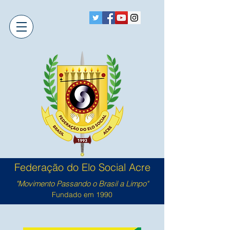
Federação do Elo Social Acre
"Movimento Passando o Brasil a Limpo"
Fundado em 1990