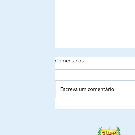
Comentários
Escreva um comentário
AMAC – Associação dos
Municípios do Acre é
notificada sobre a prioridade
para indicar representante à
Mesa de Autoridades dos