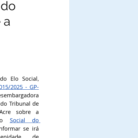
 do
 a
o Elo Social, 
 015/2025 - GP-
notificou a Desembargadora 
 do Tribunal de 
Acre sobre a 
to 
Social do 
formar se irá 
enidade de 