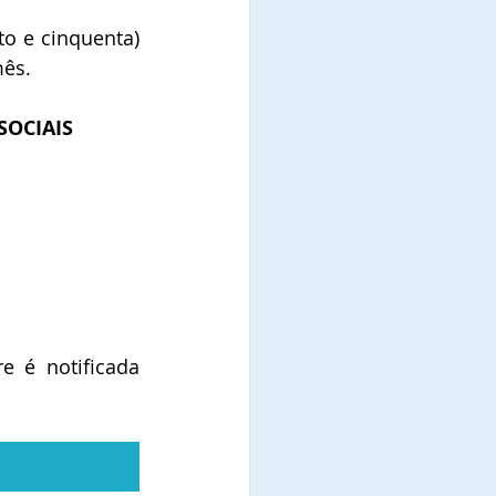
o e cinquenta) 
mês.
OCIAIS 
 é notificada 