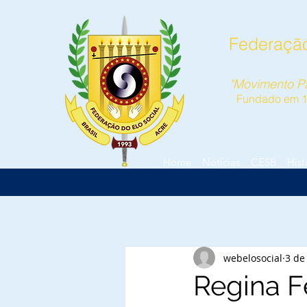
Federação
"Movimento Pa
Fundado em 
Home
Notícias
CESB
Hist
webelosocial
3 de
Regina F