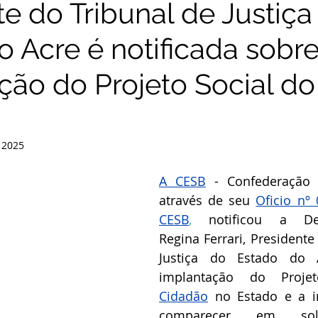
te do Tribunal de Justiça
o Acre é notificada sobre
ção do Projeto Social do
e 2025
A CESB
 - Confederação d
através de seu 
Oficio nº
CESB
,
Regina Ferrari, Presidente
Justiça do Estado do 
implantação
 do Proje
Cidadão
 no Estado e a in
comparecer em sol