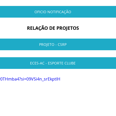
OFICIO NOTIFICAÇÃO
RELAÇÃO DE PROJETOS
PROJETO - CSRP
ECES-AC - ESPORTE CLUBE
Pv0THmba4?si=09VSi4n_srEkptIH