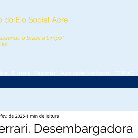
 do Elo Social Acre
ssando o Brasil a Limpo"
1990
ória
Diretoria
Regionais
Autoridades Notificadas
CSRP-AC
 fev. de 2025
1 min de leitura
errari, Desembargadora