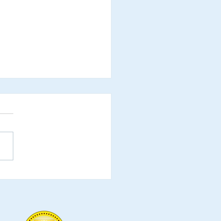
ridades municipais do
do do Acre, que já
irmaram a presença
solenidades de outorga
ítulos de