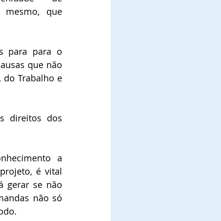
o mesmo, que 
s para para o 
causas que não 
 do Trabalho e 
 direitos dos 
nhecimento a 
ojeto, é vital 
 gerar se não 
emandas não só 
odo.