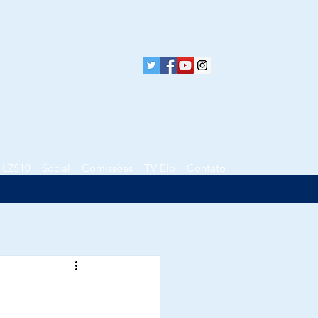
LZS10
Social
Comissões
TV Elo
Contato