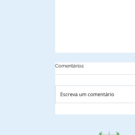
Comentários
Escreva um comentário
Prefeitura de Rio Branco,
Estado do Acre, agenda
reunião de apresentação do
Projeto Social do Cidadão