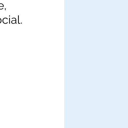
e,
cial.