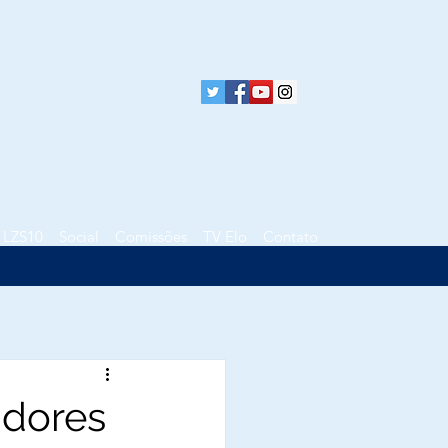
LZS10
Social
Comissões
TV Elo
Contato
adores