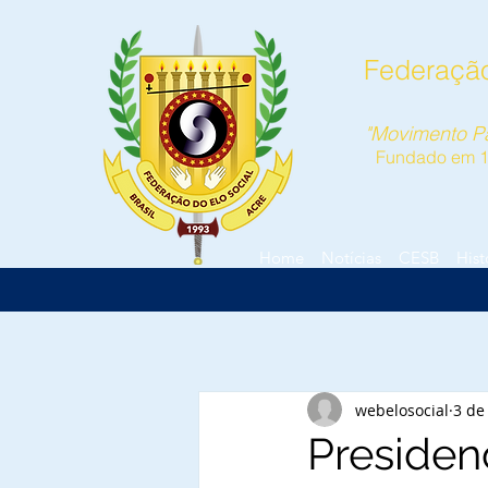
Federação
"Movimento Pa
Fundado em 
Home
Notícias
CESB
Hist
webelosocial
3 de
Presiden