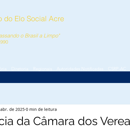
 do Elo Social Acre
ssando o Brasil a Limpo"
1990
ória
Diretoria
Regionais
Autoridades Notificadas
CSRP-AC
 abr. de 2025
0 min de leitura
cia da Câmara dos Vere