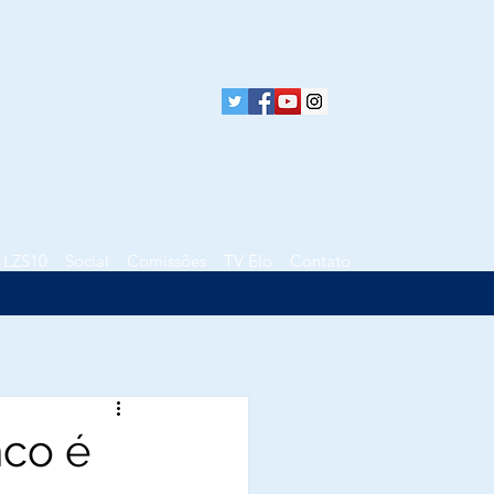
LZS10
Social
Comissões
TV Elo
Contato
nco é