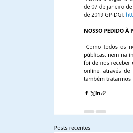
de 07 de janeiro de
de 2019 GP-DGI: 
ht
NOSSO PEDIDO À P
 Como todos os nossos projetos são autossustentáveis e não fazem uso de verbas 
públicas, nem na i
foi de nos receber 
online, através de 
também tratarmos d
Posts recentes