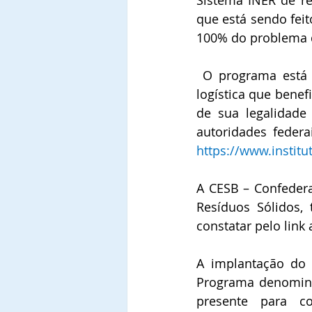
Sistema INER de res
que está sendo feit
100% do problema d
 O programa está sendo implantado em todo o território nacional através de uma 
logística que benef
de sua legalidade
https://www.institu
A CESB – Confederaç
Resíduos Sólidos,
constatar pelo link 
A implantação do 
Programa denomina