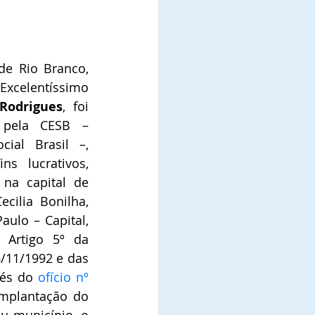
de Rio Branco, 
capital do Estado do Acre, Excelentíssimo 
Rodrigues
, foi 
 pela CESB – 
ial Brasil –, 
ns lucrativos, 
na capital de 
cilia Bonilha, 
aulo – Capital, 
 Artigo 5º da 
/11/1992 e das 
vés do 
ofício nº 
mplantação do 