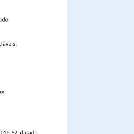
ado:
láveis;
as.