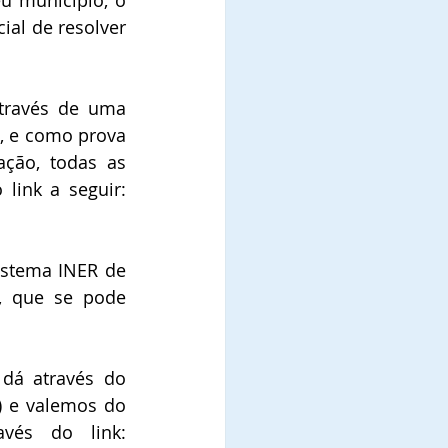
u município, o 
al de resolver 
, e como prova 
ção, todas as 
autoridades federais e estaduais, o que se pode constatar através do link a seguir: 
istema INER de 
, que se pode 
dá através do 
) e valemos do 
presente para convidá-los a conhecer nossa programação através do link: 