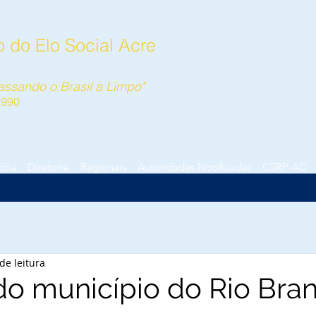
 do Elo Social Acre
ssando o Brasil a Limpo"
1990
ória
Diretoria
Regionais
Autoridades Notificadas
CSRP-AC
de leitura
 do município do Rio Bra