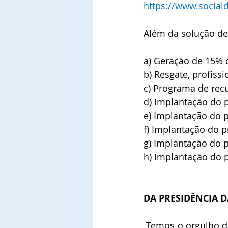
https://www.social
Além da solução def
a) Geração de 15% d
b) Resgate, profiss
c) Programa de rec
d) Implantação do 
e) Implantação do p
f) Implantação do p
g) Implantação do 
h) Implantação do 
DA PRESIDÊNCIA D
 Temos o orgulho de termos conquistado o expediente nº 00001.00001/2019-62, datado 