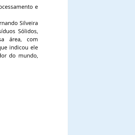
ocessamento e 
nando Silveira 
duos Sólidos, 
sa área, com 
e indicou ele 
dor do mundo, 