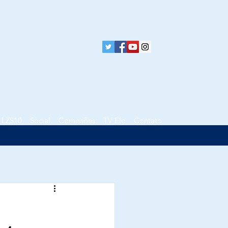
LZS10
Social
Comissões
TV Elo
Contato