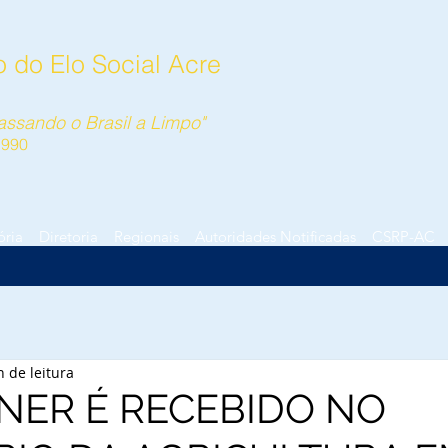
 do Elo Social Acre
ssando o Brasil a Limpo"
1990
ória
Diretoria
Regionais
Autoridades Notificadas
CSRP-AC
n de leitura
NER É RECEBIDO NO