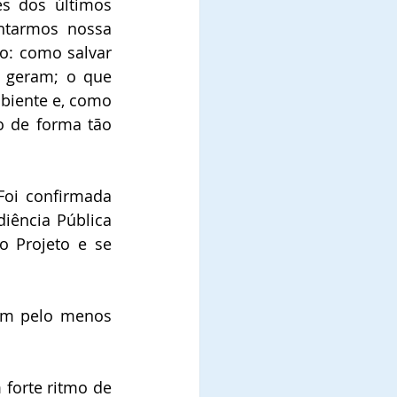
s dos últimos 
ntarmos nossa 
o: como salvar 
 geram; o que 
biente e, como 
 de forma tão 
Foi confirmada 
iência Pública 
 Projeto e se 
em pelo menos 
forte ritmo de 