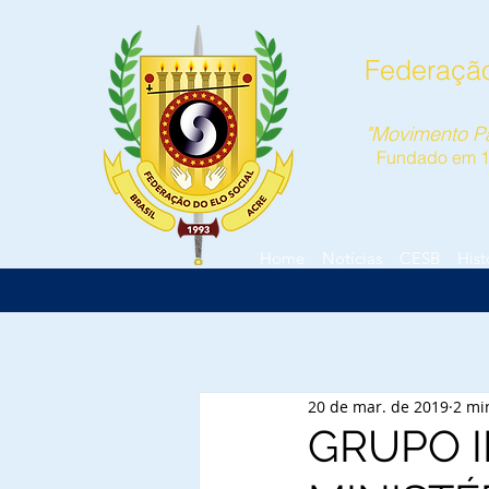
Federação
"Movimento Pa
Fundado em 
Home
Notícias
CESB
Hist
20 de mar. de 2019
2 mi
GRUPO I