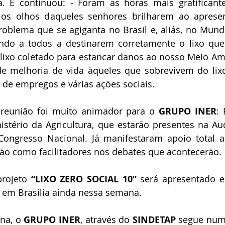
a. E continuou: - Foram as horas mais gratificante
os olhos daqueles senhores brilharem ao aprese
oblema que se agiganta no Brasil e, aliás, no Mund
ando a todos a destinarem corretamente o lixo que
lixo coletado para estancar danos ao nosso Meio Am
e melhoria de vida àqueles que sobrevivem do lixo
 de empregos e várias ações sociais.
 reunião foi muito animador para o 
GRUPO INER
: 
stério da Agricultura, que estarão presentes na Aud
Congresso Nacional. Já manifestaram apoio total ao
ão como facilitadores nos debates que acontecerão.
rojeto 
“LIXO ZERO SOCIAL 10”
 será apresentado 
s em Brasília ainda nessa semana.
na, o 
GRUPO INER
, através do 
SINDETAP
 segue num 