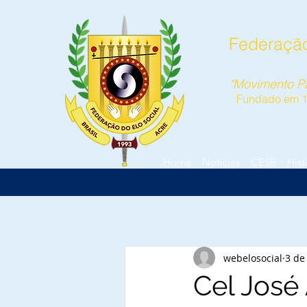
Federação
"Movimento Pa
Fundado em 
Home
Notícias
CESB
Hist
webelosocial
3 de
Cel José