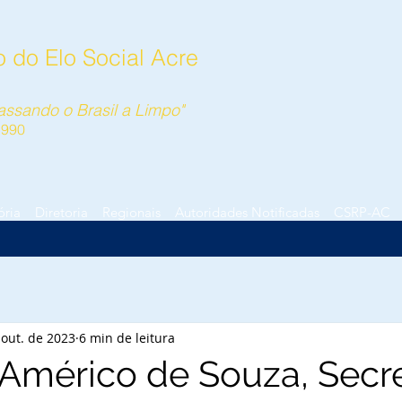
 do Elo Social Acre
ssando o Brasil a Limpo"
1990
ória
Diretoria
Regionais
Autoridades Notificadas
CSRP-AC
 out. de 2023
6 min de leitura
 Américo de Souza, Secre