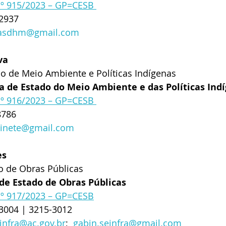
nº 915/2023 – GP=CESB 
-2937
easdhm@gmail.com
va
ado de Meio Ambiente e Políticas Indígenas
ia de Estado do Meio Ambiente e das Políticas Ind
nº 916/2023 – GP=CESB 
8786
inete@gmail.com
es
o de Obras Públicas
 de Estado de Obras Públicas 
 nº 917/2023 – GP=CESB
-3004 | 3215-3012
infra@ac.gov.br
;  
gabin.seinfra@gmail.com