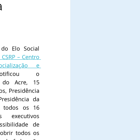
a
o Elo Social 
 CSRP – Centro 
cialização e 
otificou o 
do Acre, 15 
os, Presidência 
Presidência da 
e todos os 16 
 executivos 
sibilidade de 
brir todos os 