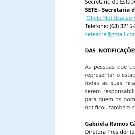
Secretário de Esta
SETE - Secretaria
Oficio Notificação
Telefone: 
(68) 3215
seteacre@gmail.c
DAS  NOTIFICAÇÕES
As pessoas que oc
representar o est
todas as suas rela
serem responsabili
para quem os nomeo
notificou também s
Gabriela Ramos 
Diretora Presidente