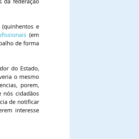
s da federação 
(quinhentos e 
fissionais 
(em 
abalho de forma 
dor do Estado, 
veria o mesmo  
ncias, porem, 
 nós cidadãos 
a de notificar 
rem interesse 