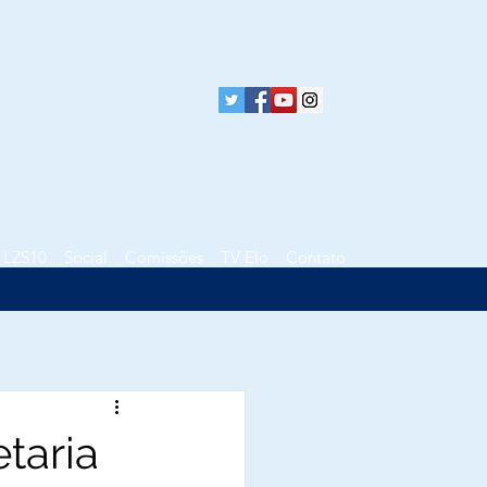
LZS10
Social
Comissões
TV Elo
Contato
taria