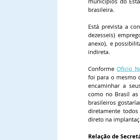
munícipios do Esta
brasileira. 
Está prevista a co
dezesseis) empreg
anexo),  e possibil
indireta.
Conforme 
Oficio N
foi para o mesmo d
encaminhar a seus
como no Brasil as
brasileiros gostar
diretamente todos 
direto na implanta
Relação de Secretá