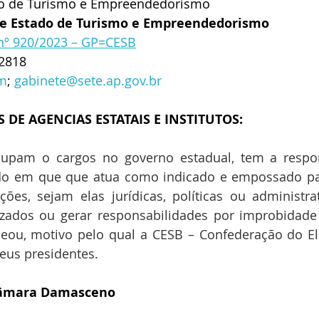
do de Turismo e Empreendedorismo
 de Estado de Turismo e Empreendedorismo
 nº 920/2023 – GP=CESB
-2818
om
; 
gabinete@sete.ap.gov.br
 DE AGENCIAS ESTATAIS E INSTITUTOS:
upam o cargos no governo estadual, tem a respon
ado em que que atua como indicado e empossado pa
ções, sejam elas jurídicas, políticas ou administra
zados ou gerar responsabilidades por improbidade a
u, motivo pelo qual a CESB – Confederação do Elo S
eus presidentes.
Câmara Damasceno 