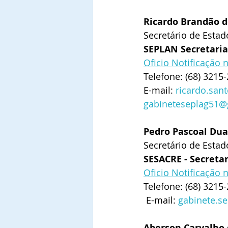
Ricardo Brandão d
Secretário de Esta
SEPLAN Secretaria
Oficio Notificação 
Telefone: (68) 3215
E-mail: 
ricardo.san
gabineteseplag51@
Pedro Pascoal Du
Secretário de Esta
SESACRE - Secreta
Oficio Notificação 
Telefone: (68) 3215
 E-mail: 
gabinete.s
Aberson Carvalho 