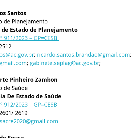
os Santos 
do de Planejamento
 de Estado de Planejamento
nº 911/2023 – GP=CESB 
-2512
tos@ac.gov.br
; 
ricardo.santos.brandao@gmail.com
; 
gmail.com
; 
gabinete.seplag@ac.gov.br
; 
arte Pinheiro Zambon
do de Saúde
ria De Estado de Saúde
nº 912/2023 – GP=CESB 
-2601/ 2619
esacre2020@gmail.com
de Sousa