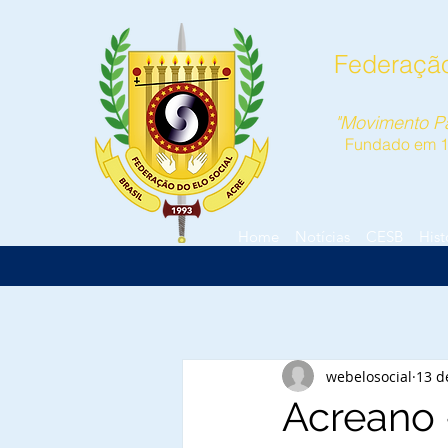
Federação
"Movimento Pa
Fundado em 
Home
Notícias
CESB
Hist
webelosocial
13 d
Acreano 