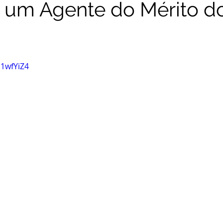
, um Agente do Mérito d
h1wfYiZ4