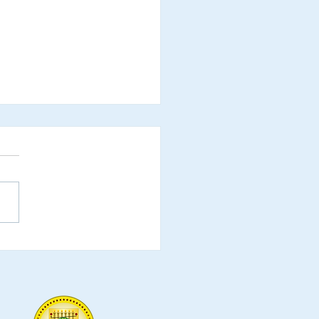
ridades municipais do
do do Acre, que já
irmaram a presença
solenidades de outorga
ítulos de
endadores e