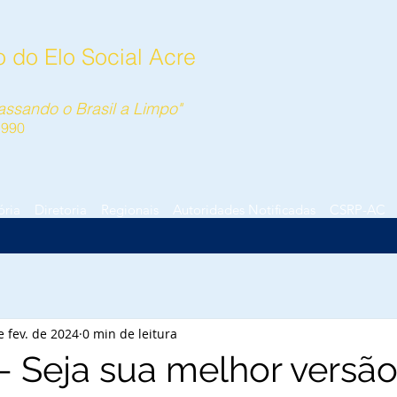
 do Elo Social Acre
ssando o Brasil a Limpo"
1990
ória
Diretoria
Regionais
Autoridades Notificadas
CSRP-AC
e fev. de 2024
0 min de leitura
- Seja sua melhor versão