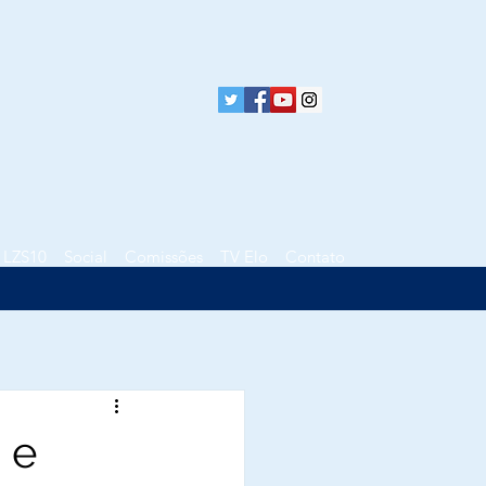
LZS10
Social
Comissões
TV Elo
Contato
 e