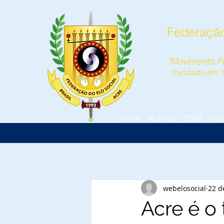
Federação
"Movimento Pa
Fundado em 
Home
Notícias
CESB
Hist
webelosocial
22 d
Acre é o