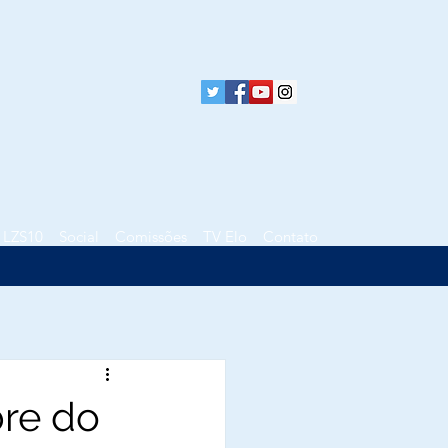
LZS10
Social
Comissões
TV Elo
Contato
bre do