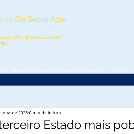
 do Elo Social Acre
ssando o Brasil a Limpo"
1990
ória
Diretoria
Regionais
Autoridades Notificadas
CSRP-AC
e nov. de 2023
0 min de leitura
 terceiro Estado mais po